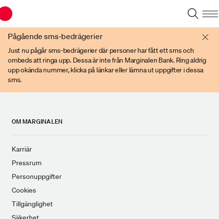
Du har en gammal webbläsare. Vänligen använd senare versioner av t ex
Chrome, IE Edge, eller Firefox.
Pågående sms-bedrägerier
Just nu pågår sms-bedrägerier där personer har fått ett sms och
ombeds att ringa upp. Dessa är inte från Marginalen Bank. Ring aldrig
upp okända nummer, klicka på länkar eller lämna ut uppgifter i dessa
sms.
OM MARGINALEN
Karriär
Pressrum
Personuppgifter
Cookies
Tillgänglighet
Säkerhet