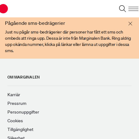
Du har en gammal webbläsare. Vänligen använd senare versioner av t ex
Chrome, IE Edge, eller Firefox.
Pågående sms-bedrägerier
Just nu pågår sms-bedrägerier där personer har fått ett sms och
ombeds att ringa upp. Dessa är inte från Marginalen Bank. Ring aldrig
upp okända nummer, klicka på länkar eller lämna ut uppgifter i dessa
sms.
OM MARGINALEN
Karriär
Pressrum
Personuppgifter
Cookies
Tillgänglighet
Säkerhet