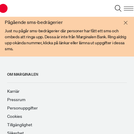
Du har en gammal webbläsare. Vänligen använd senare versioner av t ex
Chrome, IE Edge, eller Firefox.
Pågående sms-bedrägerier
Just nu pågår sms-bedrägerier där personer har fått ett sms och
ombeds att ringa upp. Dessa är inte från Marginalen Bank. Ring aldrig
upp okända nummer, klicka på länkar eller lämna ut uppgifter i dessa
sms.
OM MARGINALEN
Karriär
Pressrum
Personuppgifter
Cookies
Tillgänglighet
Säkerhet