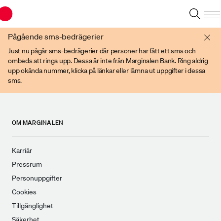
Du har en gammal webbläsare. Vänligen använd senare versioner av t ex
Chrome, IE Edge, eller Firefox.
Pågående sms-bedrägerier
Just nu pågår sms-bedrägerier där personer har fått ett sms och
ombeds att ringa upp. Dessa är inte från Marginalen Bank. Ring aldrig
upp okända nummer, klicka på länkar eller lämna ut uppgifter i dessa
sms.
OM MARGINALEN
Karriär
Pressrum
Personuppgifter
Cookies
Tillgänglighet
Säkerhet