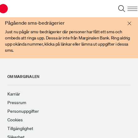
Du har en gammal webbläsare. Vänligen använd senare versioner av t ex
Chrome, IE Edge, eller Firefox.
Pågående sms-bedrägerier
Just nu pågår sms-bedrägerier där personer har fått ett sms och
ombeds att ringa upp. Dessa är inte från Marginalen Bank. Ring aldrig
upp okända nummer, klicka på länkar eller lämna ut uppgifter i dessa
sms.
OM MARGINALEN
Karriär
Pressrum
Personuppgifter
Cookies
Tillgänglighet
Säkerhet