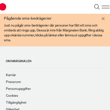
Du har en gammal webbläsare. Vänligen använd senare versioner av t ex
Chrome, IE Edge, eller Firefox.
Pågående sms-bedrägerier
Just nu pågår sms-bedrägerier där personer har fått ett sms och
ombeds att ringa upp. Dessa är inte från Marginalen Bank. Ring aldrig
upp okända nummer, klicka på länkar eller lämna ut uppgifter i dessa
sms.
OM MARGINALEN
Karriär
Pressrum
Personuppgifter
Cookies
Tillgänglighet
Säkerhet