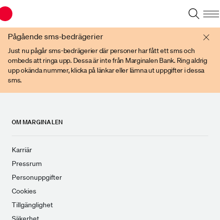
Du har en gammal webbläsare. Vänligen använd senare versioner av t ex
Chrome, IE Edge, eller Firefox.
Pågående sms-bedrägerier
Just nu pågår sms-bedrägerier där personer har fått ett sms och
ombeds att ringa upp. Dessa är inte från Marginalen Bank. Ring aldrig
upp okända nummer, klicka på länkar eller lämna ut uppgifter i dessa
sms.
OM MARGINALEN
Karriär
Pressrum
Personuppgifter
Cookies
Tillgänglighet
Säkerhet