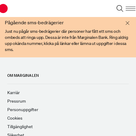
Du har en gammal webbläsare. Vänligen använd senare versioner av t ex
Chrome, IE Edge, eller Firefox.
Pågående sms-bedrägerier
Just nu pågår sms-bedrägerier där personer har fått ett sms och
ombeds att ringa upp. Dessa är inte från Marginalen Bank. Ring aldrig
upp okända nummer, klicka på länkar eller lämna ut uppgifter i dessa
sms.
OM MARGINALEN
Karriär
Pressrum
Personuppgifter
Cookies
Tillgänglighet
Säkerhet