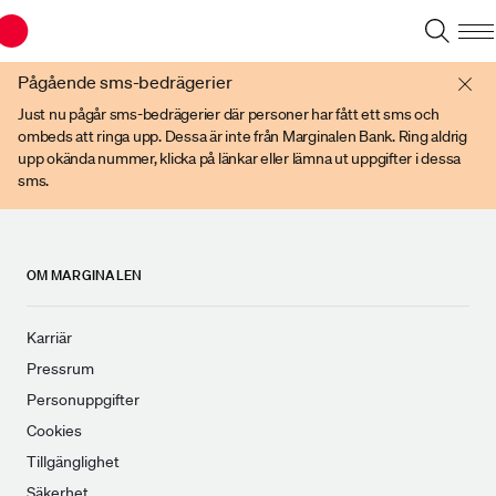
Du har en gammal webbläsare. Vänligen använd senare versioner av t ex
Chrome, IE Edge, eller Firefox.
Pågående sms-bedrägerier
Just nu pågår sms-bedrägerier där personer har fått ett sms och
ombeds att ringa upp. Dessa är inte från Marginalen Bank. Ring aldrig
upp okända nummer, klicka på länkar eller lämna ut uppgifter i dessa
sms.
OM MARGINALEN
Karriär
Pressrum
Personuppgifter
Cookies
Tillgänglighet
Säkerhet