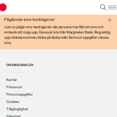
Du har en gammal webbläsare. Vänligen använd senare versioner av t ex
Chrome, IE Edge, eller Firefox.
Pågående sms-bedrägerier
Just nu pågår sms-bedrägerier där personer har fått ett sms och
ombeds att ringa upp. Dessa är inte från Marginalen Bank. Ring aldrig
upp okända nummer, klicka på länkar eller lämna ut uppgifter i dessa
sms.
OM MARGINALEN
Karriär
Pressrum
Personuppgifter
Cookies
Tillgänglighet
Säkerhet