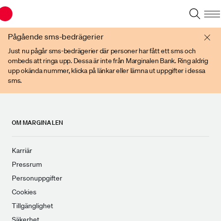
Du har en gammal webbläsare. Vänligen använd senare versioner av t ex
Chrome, IE Edge, eller Firefox.
Pågående sms-bedrägerier
Just nu pågår sms-bedrägerier där personer har fått ett sms och
ombeds att ringa upp. Dessa är inte från Marginalen Bank. Ring aldrig
upp okända nummer, klicka på länkar eller lämna ut uppgifter i dessa
sms.
OM MARGINALEN
Karriär
Pressrum
Personuppgifter
Cookies
Tillgänglighet
Säkerhet