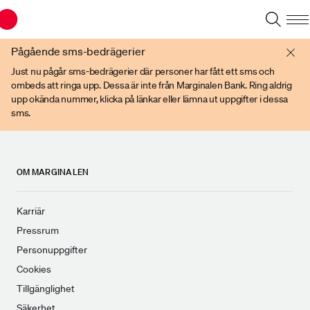
Du har en gammal webbläsare. Vänligen använd senare versioner av t ex
Chrome, IE Edge, eller Firefox.
Pågående sms-bedrägerier
Just nu pågår sms-bedrägerier där personer har fått ett sms och
ombeds att ringa upp. Dessa är inte från Marginalen Bank. Ring aldrig
upp okända nummer, klicka på länkar eller lämna ut uppgifter i dessa
sms.
OM MARGINALEN
Karriär
Pressrum
Personuppgifter
Cookies
Tillgänglighet
Säkerhet