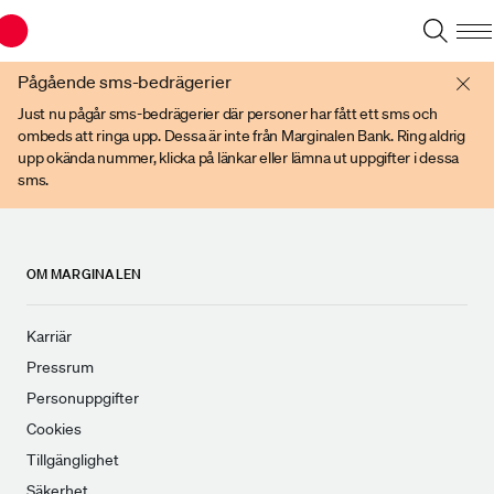
Du har en gammal webbläsare. Vänligen använd senare versioner av t ex
Chrome, IE Edge, eller Firefox.
Pågående sms-bedrägerier
Just nu pågår sms-bedrägerier där personer har fått ett sms och
ombeds att ringa upp. Dessa är inte från Marginalen Bank. Ring aldrig
upp okända nummer, klicka på länkar eller lämna ut uppgifter i dessa
sms.
OM MARGINALEN
Karriär
Pressrum
Personuppgifter
Cookies
Tillgänglighet
Säkerhet