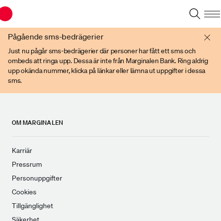
Du har en gammal webbläsare. Vänligen använd senare versioner av t ex
Chrome, IE Edge, eller Firefox.
Pågående sms-bedrägerier
Just nu pågår sms-bedrägerier där personer har fått ett sms och
ombeds att ringa upp. Dessa är inte från Marginalen Bank. Ring aldrig
upp okända nummer, klicka på länkar eller lämna ut uppgifter i dessa
sms.
OM MARGINALEN
Karriär
Pressrum
Personuppgifter
Cookies
Tillgänglighet
Säkerhet