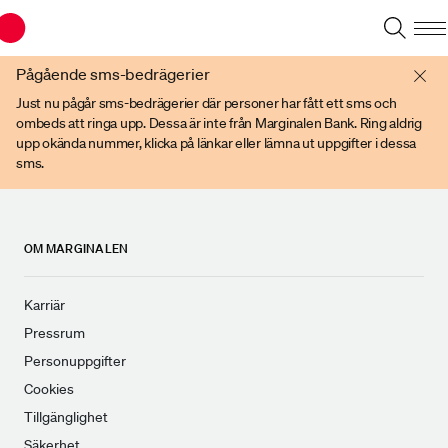
Du har en gammal webbläsare. Vänligen använd senare versioner av t ex
Chrome, IE Edge, eller Firefox.
Pågående sms-bedrägerier
Just nu pågår sms-bedrägerier där personer har fått ett sms och
ombeds att ringa upp. Dessa är inte från Marginalen Bank. Ring aldrig
upp okända nummer, klicka på länkar eller lämna ut uppgifter i dessa
sms.
OM MARGINALEN
Karriär
Pressrum
Personuppgifter
Cookies
Tillgänglighet
Säkerhet