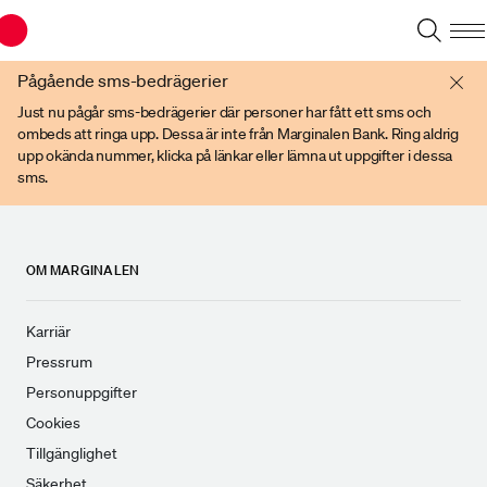
Du har en gammal webbläsare. Vänligen använd senare versioner av t ex
Chrome, IE Edge, eller Firefox.
Pågående sms-bedrägerier
Just nu pågår sms-bedrägerier där personer har fått ett sms och
ombeds att ringa upp. Dessa är inte från Marginalen Bank. Ring aldrig
upp okända nummer, klicka på länkar eller lämna ut uppgifter i dessa
sms.
OM MARGINALEN
Karriär
Pressrum
Personuppgifter
Cookies
Tillgänglighet
Säkerhet