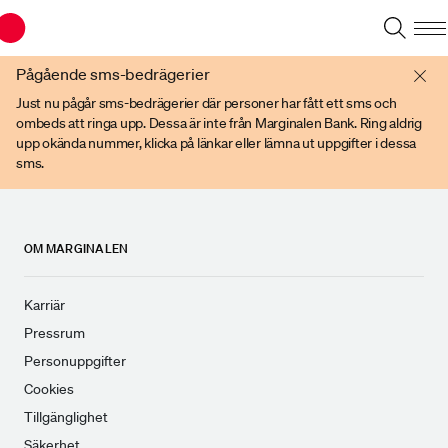
Du har en gammal webbläsare. Vänligen använd senare versioner av t ex
Chrome, IE Edge, eller Firefox.
Pågående sms-bedrägerier
Just nu pågår sms-bedrägerier där personer har fått ett sms och
ombeds att ringa upp. Dessa är inte från Marginalen Bank. Ring aldrig
upp okända nummer, klicka på länkar eller lämna ut uppgifter i dessa
sms.
OM MARGINALEN
Karriär
Pressrum
Personuppgifter
Cookies
Tillgänglighet
Säkerhet