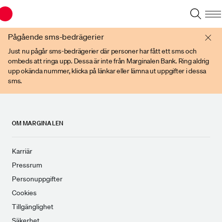
Du har en gammal webbläsare. Vänligen använd senare versioner av t ex
Chrome, IE Edge, eller Firefox.
Pågående sms-bedrägerier
Just nu pågår sms-bedrägerier där personer har fått ett sms och
ombeds att ringa upp. Dessa är inte från Marginalen Bank. Ring aldrig
upp okända nummer, klicka på länkar eller lämna ut uppgifter i dessa
sms.
OM MARGINALEN
Karriär
Pressrum
Personuppgifter
Cookies
Tillgänglighet
Säkerhet