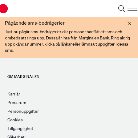
Du har en gammal webbläsare. Vänligen använd senare versioner av t ex
Chrome, IE Edge, eller Firefox.
Pågående sms-bedrägerier
Just nu pågår sms-bedrägerier där personer har fått ett sms och
ombeds att ringa upp. Dessa är inte från Marginalen Bank. Ring aldrig
upp okända nummer, klicka på länkar eller lämna ut uppgifter i dessa
sms.
OM MARGINALEN
Karriär
Pressrum
Personuppgifter
Cookies
Tillgänglighet
Säkerhet