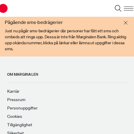
Du har en gammal webbläsare. Vänligen använd senare versioner av t ex
Chrome, IE Edge, eller Firefox.
Pågående sms-bedrägerier
Just nu pågår sms-bedrägerier där personer har fått ett sms och
ombeds att ringa upp. Dessa är inte från Marginalen Bank. Ring aldrig
upp okända nummer, klicka på länkar eller lämna ut uppgifter i dessa
sms.
OM MARGINALEN
Karriär
Pressrum
Personuppgifter
Cookies
Tillgänglighet
Säkerhet