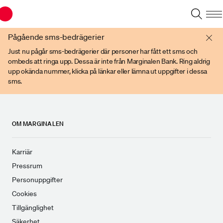
Du har en gammal webbläsare. Vänligen använd senare versioner av t ex
Chrome, IE Edge, eller Firefox.
Pågående sms-bedrägerier
Just nu pågår sms-bedrägerier där personer har fått ett sms och
ombeds att ringa upp. Dessa är inte från Marginalen Bank. Ring aldrig
upp okända nummer, klicka på länkar eller lämna ut uppgifter i dessa
sms.
OM MARGINALEN
Karriär
Pressrum
Personuppgifter
Cookies
Tillgänglighet
Säkerhet