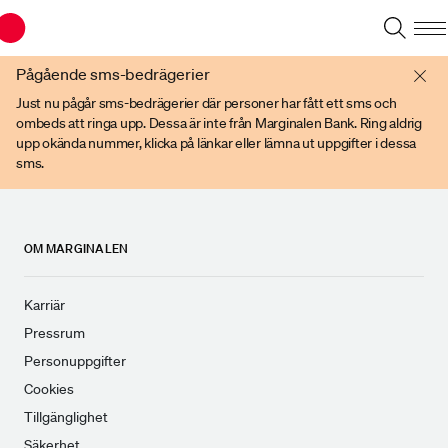
Du har en gammal webbläsare. Vänligen använd senare versioner av t ex
Chrome, IE Edge, eller Firefox.
Pågående sms-bedrägerier
Just nu pågår sms-bedrägerier där personer har fått ett sms och
ombeds att ringa upp. Dessa är inte från Marginalen Bank. Ring aldrig
upp okända nummer, klicka på länkar eller lämna ut uppgifter i dessa
sms.
OM MARGINALEN
Karriär
Pressrum
Personuppgifter
Cookies
Tillgänglighet
Säkerhet