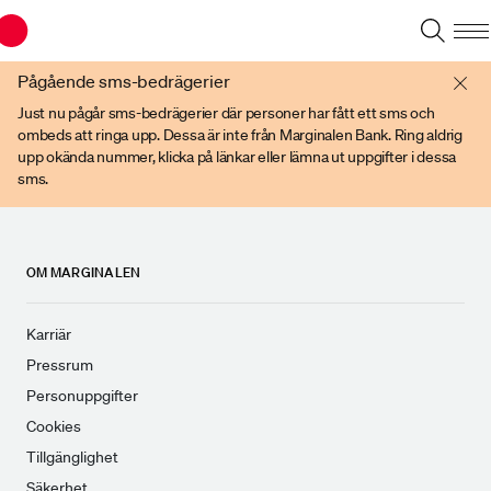
Du har en gammal webbläsare. Vänligen använd senare versioner av t ex
Chrome, IE Edge, eller Firefox.
Pågående sms-bedrägerier
Just nu pågår sms-bedrägerier där personer har fått ett sms och
ombeds att ringa upp. Dessa är inte från Marginalen Bank. Ring aldrig
upp okända nummer, klicka på länkar eller lämna ut uppgifter i dessa
sms.
OM MARGINALEN
Karriär
Pressrum
Personuppgifter
Cookies
Tillgänglighet
Säkerhet