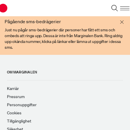
Du har en gammal webbläsare. Vänligen använd senare versioner av t ex
Chrome, IE Edge, eller Firefox.
Pågående sms-bedrägerier
Just nu pågår sms-bedrägerier där personer har fått ett sms och
ombeds att ringa upp. Dessa är inte från Marginalen Bank. Ring aldrig
upp okända nummer, klicka på länkar eller lämna ut uppgifter i dessa
sms.
OM MARGINALEN
Karriär
Pressrum
Personuppgifter
Cookies
Tillgänglighet
Säkerhet