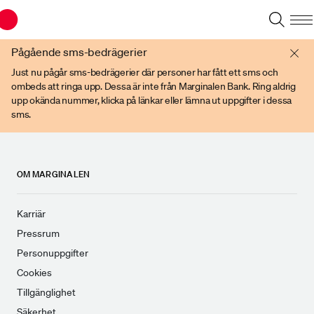
Du har en gammal webbläsare. Vänligen använd senare versioner av t ex
Chrome, IE Edge, eller Firefox.
Pågående sms-bedrägerier
Just nu pågår sms-bedrägerier där personer har fått ett sms och
ombeds att ringa upp. Dessa är inte från Marginalen Bank. Ring aldrig
upp okända nummer, klicka på länkar eller lämna ut uppgifter i dessa
sms.
OM MARGINALEN
Karriär
Pressrum
Personuppgifter
Cookies
Tillgänglighet
Säkerhet