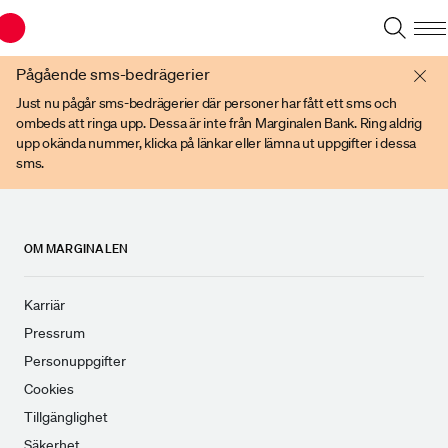
Du har en gammal webbläsare. Vänligen använd senare versioner av t ex
Chrome, IE Edge, eller Firefox.
Pågående sms-bedrägerier
Just nu pågår sms-bedrägerier där personer har fått ett sms och
ombeds att ringa upp. Dessa är inte från Marginalen Bank. Ring aldrig
upp okända nummer, klicka på länkar eller lämna ut uppgifter i dessa
sms.
OM MARGINALEN
Karriär
Pressrum
Personuppgifter
Cookies
Tillgänglighet
Säkerhet