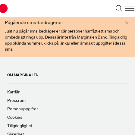
Du har en gammal webbläsare. Vänligen använd senare versioner av t ex
Chrome, IE Edge, eller Firefox.
Pågående sms-bedrägerier
Just nu pågår sms-bedrägerier där personer har fått ett sms och
ombeds att ringa upp. Dessa är inte från Marginalen Bank. Ring aldrig
upp okända nummer, klicka på länkar eller lämna ut uppgifter i dessa
sms.
OM MARGINALEN
Karriär
Pressrum
Personuppgifter
Cookies
Tillgänglighet
Säkerhet