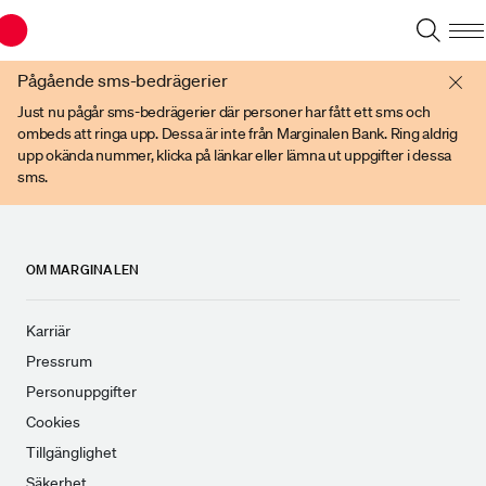
Du har en gammal webbläsare. Vänligen använd senare versioner av t ex
Chrome, IE Edge, eller Firefox.
Pågående sms-bedrägerier
Just nu pågår sms-bedrägerier där personer har fått ett sms och
ombeds att ringa upp. Dessa är inte från Marginalen Bank. Ring aldrig
upp okända nummer, klicka på länkar eller lämna ut uppgifter i dessa
sms.
OM MARGINALEN
Karriär
Pressrum
Personuppgifter
Cookies
Tillgänglighet
Säkerhet