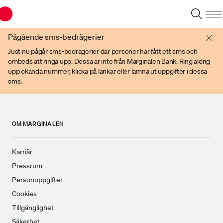
Du har en gammal webbläsare. Vänligen använd senare versioner av t ex
Chrome, IE Edge, eller Firefox.
Pågående sms-bedrägerier
Just nu pågår sms-bedrägerier där personer har fått ett sms och
ombeds att ringa upp. Dessa är inte från Marginalen Bank. Ring aldrig
upp okända nummer, klicka på länkar eller lämna ut uppgifter i dessa
sms.
OM MARGINALEN
Karriär
Pressrum
Personuppgifter
Cookies
Tillgänglighet
Säkerhet