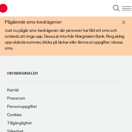
Du har en gammal webbläsare. Vänligen använd senare versioner av t ex
Chrome, IE Edge, eller Firefox.
Pågående sms-bedrägerier
Just nu pågår sms-bedrägerier där personer har fått ett sms och
ombeds att ringa upp. Dessa är inte från Marginalen Bank. Ring aldrig
upp okända nummer, klicka på länkar eller lämna ut uppgifter i dessa
sms.
OM MARGINALEN
Karriär
Pressrum
Personuppgifter
Cookies
Tillgänglighet
Säkerhet